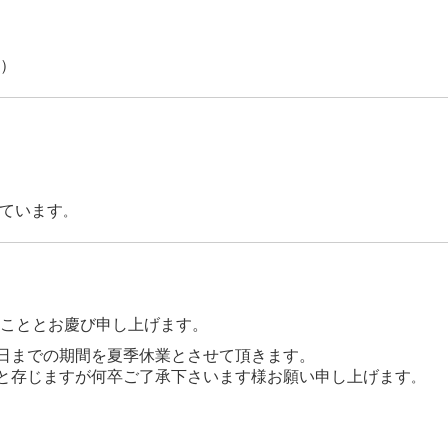
和７年度
・笹木野地区）（担い
.N.Vによる外
しています
。
こととお慶び申し上げます。
日までの期間を夏季休業とさせて頂きます。
と存じますが何卒ご了承下さいます様お願い申し上げます
。