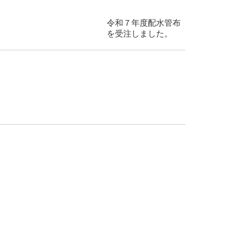
配水管布
手確保型）
を受注しました。
部監査を行い