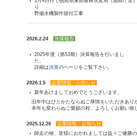
3月4日付で徳島県東部農林水産局（徳島庁舎
り R
野揚水機製
2026.2.24
決算報告
2025年度（第53期）決算報告を行いまし
詳細は
決算
のページをご覧下さい。
2026.1.5
企業情報・お知らせ
新年あけましておめでとうございます。
旧年中はひとかたならぬご厚情をいただきあり
本年も変わらぬご愛顧の程、よろしくお願い致
2025.12.26
企業情報・お知らせ
師走の候、皆様におかれましては益々ご健勝の