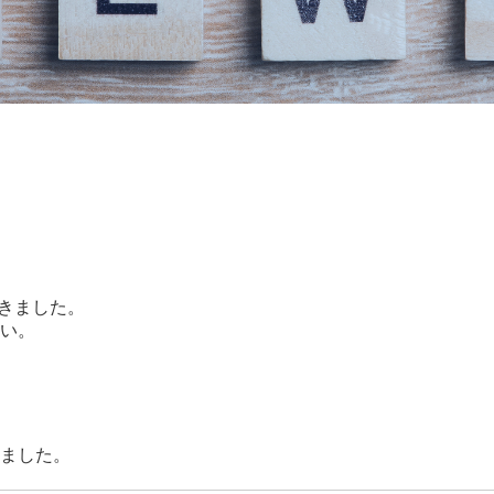
川救急排
泊2日で東京方面へ社員
い。
日付で徳島
ました。