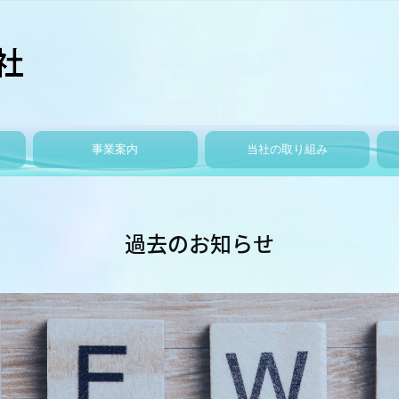
事業案内
当社の取り組み
施工事例
代表的な施工事例
社会貢献
社内勉強会
社内行事
健康レクリエーション
過去のお知らせ