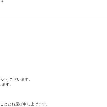
）よ
7徳耕 か
作据付工事 を受
た
がとうございます。
します。
こととお慶び申し上げます。