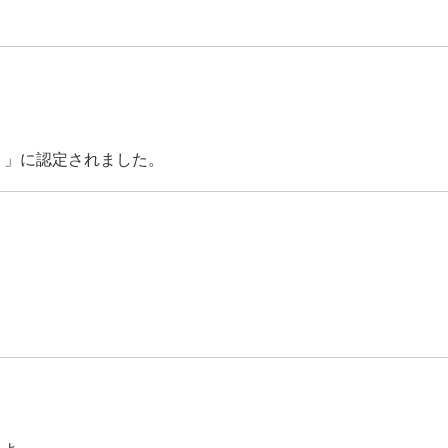
排水機場改修工事 
）」に認定されました。
日付で阿
源地電動弁