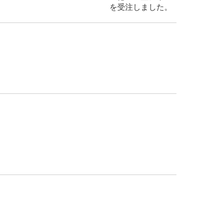
を受注しました。
南市より
更新工事