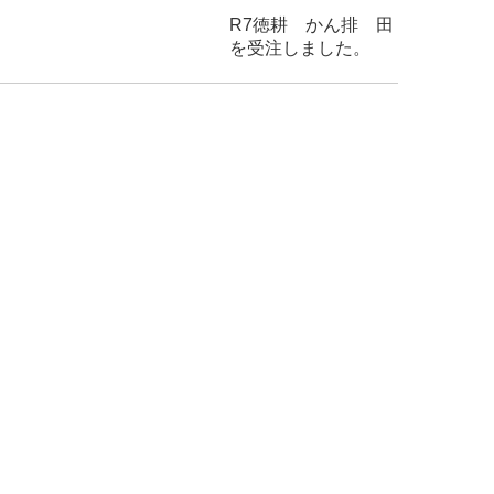
ん排 田
注しました。
。