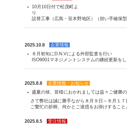
10月10日付で松茂町よ
り 令
設替工事（広島
20
25.10.8
企業情報
８月初旬にD
ISO9001マネジメントシステムの継続更新を
2025.8.8
企業情報・お知らせ
盛夏の候、皆様におかれましては益々ご健勝の
さて弊社は誠に勝手ながら８月９日～８月１７
ご繁忙の折柄、何かとご迷惑をお掛けすること
2025.8.5
受注情報