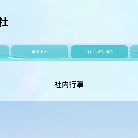
事業案内
当社の取り組み
施工事例
代表的な施工事例
社会貢献
社内勉強会
社内行事
健康レクリエーション
社内行事