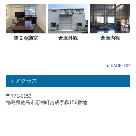
倉庫外観
第２会議室
倉庫内観
▲ PAGETOP
アクセス
〒771-1153
徳島県徳島市応神町吉成字轟156番地