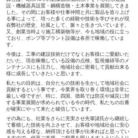
設・機械器具設置・鋼構造物・土木事業を展開してきま
した。その間にお客様や仕事仲間と共に製品を造り上げ
る事によって、培った多くの経験や技術を学びそれが現
在弊社の歴史、社風として、脈々と生きづいています。
又、創業当時より施工構築物等が、今も地域の役に立っ
ており、ポンプ等プラント設備は各所で稼働していま
す。
今後は、工事の建設技術だけでなくお客様にご愛顧いた
だいた、現在稼働している設備の点検、監視修繕等のメ
ンテナンスにも注力し、地域社会に密着して貢献出来る
様に成長していきたいと思います。
私たちの目的は、自分たちの技術を生かして地域社会に
貢献するという事です。今業界を取り巻く環境は非常に
厳しい様ですが、特に、四国、徳島では防災や減災に対
する事業展開が求められている今の時代、私たちの出番
が確実にやって来たと確信しています。
その為にも、社業をさらに充実させ先輩諸氏から継続し
て蓄積した技術を向上させて、お客様や地域社会に安心
感を与える様な、納得頂ける仕事が出来ればと思ってい
ますので、何卒ご支援、ご指導を賜りますように心より