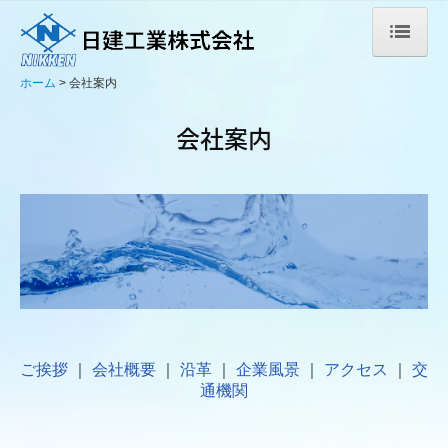
ホーム
会社案内
ホーム
会社案内
会社案内
経営指針
各部署紹介
決算
事業案内
ご挨拶
｜
会社概要
｜
沿革
｜
企業風景
｜
アクセス
｜
交
施工事例
通機関
代表的な施工事例