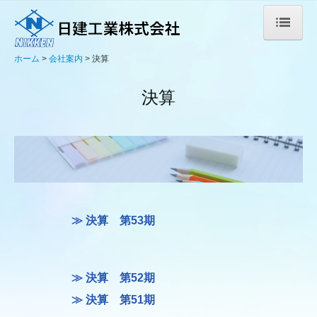
ホーム
会社案内
決算
ホーム
決算
会社案内
経営指針
各部署紹介
決算
≫
決算 第53期
事業案内
施工事例
≫
決算 第52期
≫
決算 第51期
代表的な施工事例