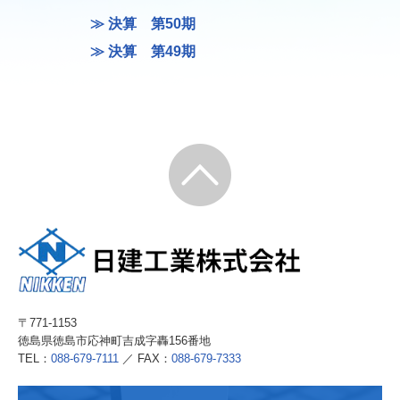
≫
決算 第50期
当社の取り組み
≫
決算 第49期
社会貢献
社内勉強会
社内行事
健康レクリエーション
採用情報
過去のお知らせ
過去の決算
〒771-1153
徳島県徳島市応神町吉成字轟156番地
過去の社会貢献
TEL：
088-679-7111
／ FAX：
088-679-7333
過去の社内行事