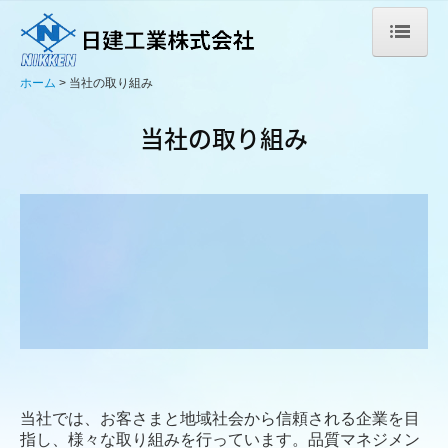
ホーム
当社の取り組み
ホーム
当社の取り組み
会社案内
経営指針
各部署紹介
決算
事業案内
施工事例
当社では、お客さまと地域社会から信頼される企業を目
代表的な施工事例
指し、様々な取り組みを行っています。品質マネジメン