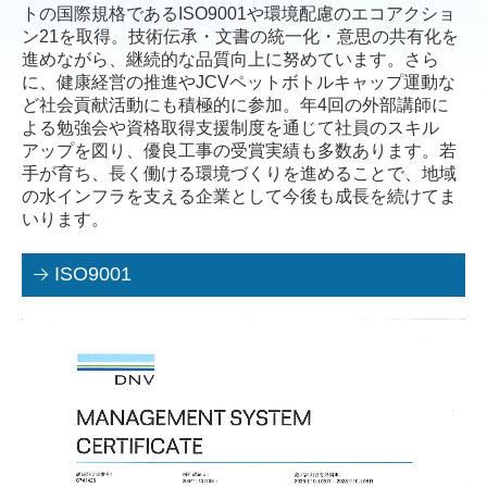
トの国際規格であるISO9001や環境配慮のエコアクショ
当社の取り組み
ン21を取得。技術伝承・文書の統一化・意思の共有化を
進めながら、継続的な品質向上に努めています。さら
に、健康経営の推進やJCVペットボトルキャップ運動な
社会貢献
ど社会貢献活動にも積極的に参加。年4回の外部講師に
よる勉強会や資格取得支援制度を通じて社員のスキル
社内勉強会
アップを図り、優良工事の受賞実績も多数あります。若
手が育ち、長く働ける環境づくりを進めることで、地域
社内行事
の水インフラを支える企業として今後も成長を続けてま
いります。
健康レクリエーション
ISO9001
採用情報
過去のお知らせ
過去の決算
過去の社会貢献
過去の社内行事